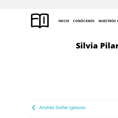
Saltar
al
contenido
INICIO
CONÓCENOS
NUESTROS 
Silvia Pil
Andrés Salter Iglesias