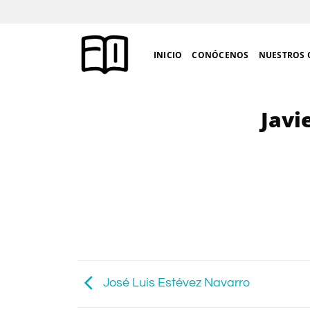
Saltar
al
contenido
INICIO
CONÓCENOS
NUESTROS 
Javi
José Luis Estévez Navarro