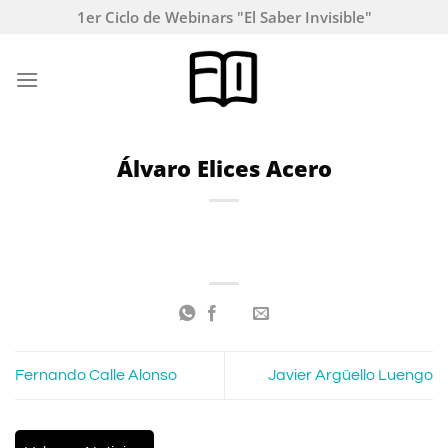
Saltar
1er Ciclo de Webinars "El Saber Invisible"
al
contenido
Álvaro Elices Acero
Fernando Calle Alonso
Javier Argüello Luengo